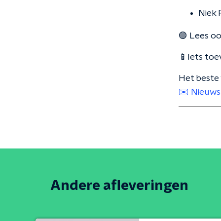
Niek 
🟣 Lees o
📱Iets toe
Het beste 
✉️ Nieuws
Andere afleveringen