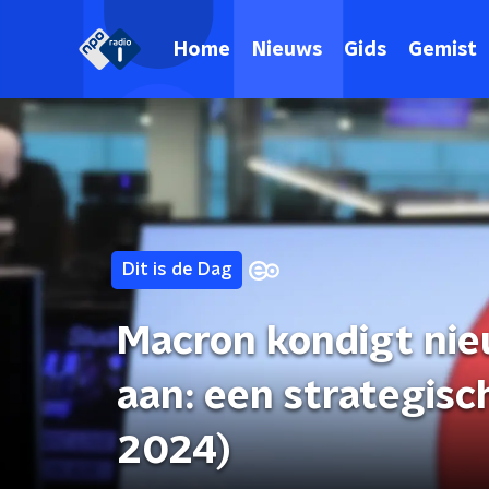
Home
Nieuws
Gids
Gemist
Dit is de Dag
Macron kondigt ni
aan: een strategisch
2024)