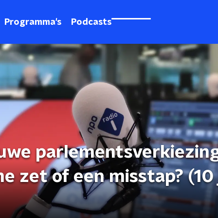
Programma's
Podcasts
euwe parlementsverkiezin
e zet of een misstap? (10 