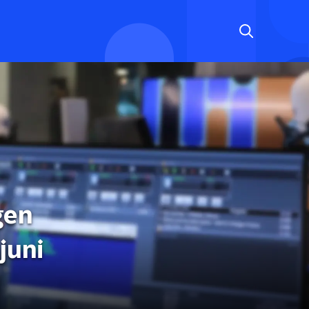
gen
juni