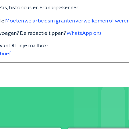
Pas, historicus en Frankrijk-kenner.
ok:
Moeten we arbeidsmigranten verwelkomen of were
voegen? De redactie tippen?
WhatsApp ons!
van DIT in je mailbox:
brief