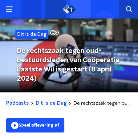
Dit is de Dag
De rechtszaak tegen oud-
bestuurdsleden van Coöperatie
Laatste Wil is gestart (8 april
2024)
Podcasts
Dit is de Dag
De rechtszaak tegen oud-bestuurdsleden van Coöperatie Laatste Wil is gestart (8 april 2024)
Speel aflevering af