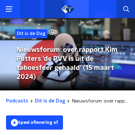
Dit is de Dag
Nieuwsforum: over rapport Kim
Putters 'de PVV is uit de
taboesfeer gehaald' (15 maart
2024)
Podcasts
Dit is de Dag
Nieuwsforum: over rapport Kim Putters 'de PVV is uit de taboesfeer gehaald' (15 maart 2024)
Speel aflevering af