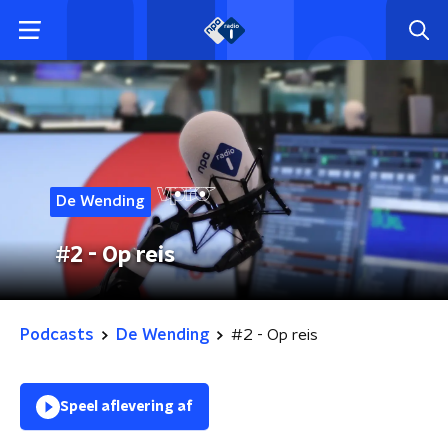
De Wending
#2 - Op reis
Podcasts
De Wending
#2 - Op reis
Speel aflevering af