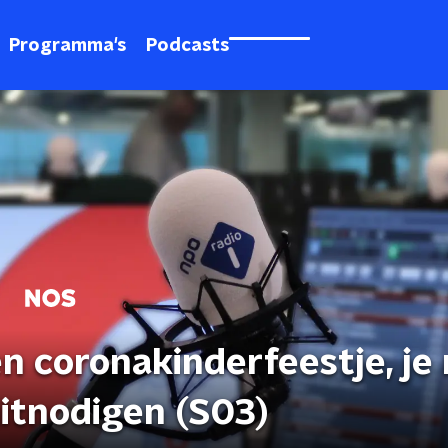
Programma's
Podcasts
en coronakinderfeestje, je
itnodigen (S03)