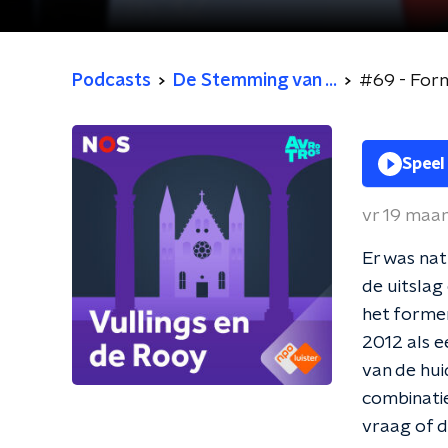
Podcasts
De Stemming van ...
#69 - Form
Speel
vr 19 maa
Er was nat
de uitslag
het former
2012 als e
van de hui
combinatie
vraag of d