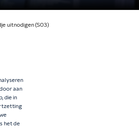
dje uitnodigen (S03)
nalyseren
 door aan
 die in
rtzetting
uwe
s het de