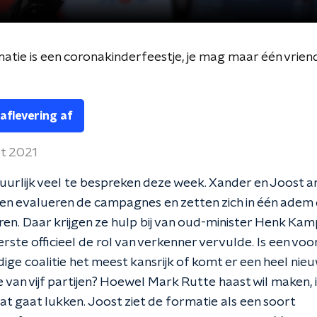
atie is een coronakinderfeestje, je mag maar één vrien
 aflevering af
rt 2021
uurlijk veel te bespreken deze week. Xander en Joost a
 en evalueren de campagnes en zetten zich in één adem
en. Daar krijgen ze hulp bij van oud-minister Henk Kamp,
erste officieel de rol van verkenner vervulde. Is een voo
dige coalitie het meest kansrijk of komt er een heel nie
 van vijf partijen? Hoewel Mark Rutte haast wil maken, i
at gaat lukken. Joost ziet de formatie als een soort