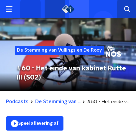
De Stemming van Vullings en De Rooy
#60 - Het einde van kabinet Rutte
III (S02)
Podcasts
De Stemming van ...
#60 - Het einde van kabinet Rutte III (S02)
Speel aflevering af