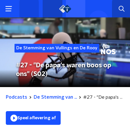
De Stemming van Vullings en De Rooy
#27 - "De papa's waren boos op
ons" (S02)
Podcasts
De Stemming van ...
#27 - "De papa's waren boos op ons" (S02)
Speel aflevering af