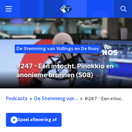
De Stemming van Vullings en De Rooy
#247 - Een intocht, Pinokkio en
anonieme bronnen (S08)
Podcasts
De Stemming van ...
#247 - Een intocht, Pinokkio en anonieme bronnen (S08)
Speel aflevering af