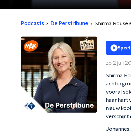
Podcasts
De Perstribune
Shirma Rouse e
Speel
zo 2 juli 
Shirma Rou
achtergro
vooral sol
haar hart 
nieuw kook
verschijnt
Johannes S