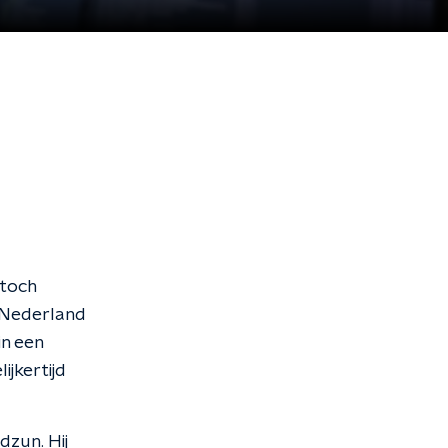
 toch
n Nederland
in een
jkertijd
dzun. Hij