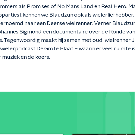
ummers als Promises of No Mans Land en Real Hero. M
partiest kennen we Blaudzun ook als wielerliefhebber.
ij vernoemd naar een Deense wielrenner: Verner Blaudzun
hannes Sigmond een documentaire over de Ronde van
e. Tegenwoordig maakt hij samen met oud-wielrenner 
wielerpodcast De Grote Plaat – waarin er veel ruimte i
r muziek en de koers.