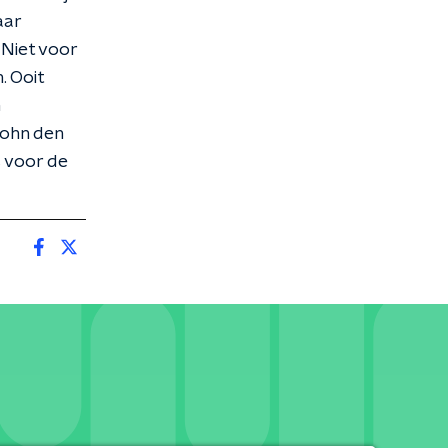
aar
 Niet voor
. Ooit
John den
s voor de