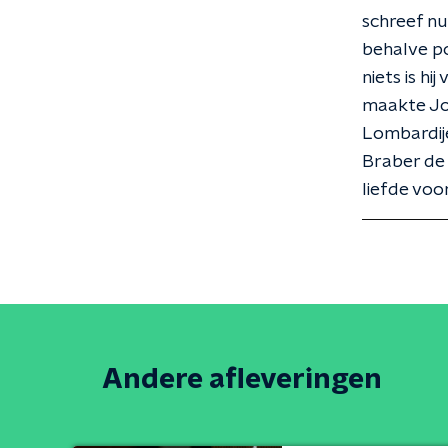
schreef n
behalve po
niets is h
maakte Jo
Lombardij
Braber de 
liefde voo
Andere afleveringen