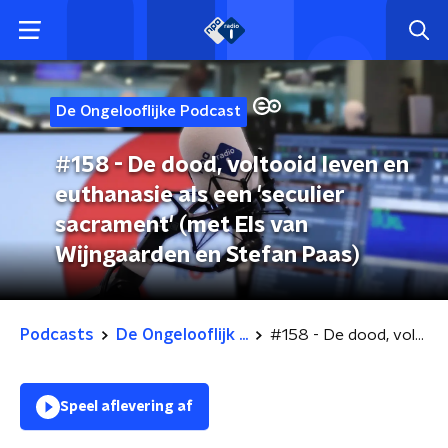
De Ongelooflijke Podcast
#158 - De dood, voltooid leven en
euthanasie als een 'seculier
sacrament' (met Els van
Wijngaarden en Stefan Paas)
Podcasts
De Ongelooflijk ...
#158 - De dood, voltooid leven en euthanasie als een 'seculier sacrament' (met Els van Wijngaarden en Stefan Paas)
Speel aflevering af