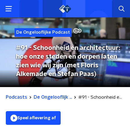
De Ongelooflijke Podcast
#91 - Schoonheid en architectuur:
hoe onze steden en dorpen laten
zien wie wij zijn (met Floris
Alkemade en Stefan Paas)
Podcasts
De Ongelooflijk ...
#91 - Schoonheid en architectuur: hoe onze steden en dorpen laten zien wie wij zijn (met Floris Alkemade en Stefan Paas)
Speel aflevering af