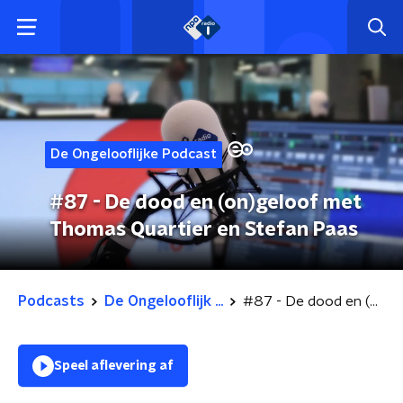
De Ongelooflijke Podcast
#87 - De dood en (on)geloof met
Thomas Quartier en Stefan Paas
Podcasts
De Ongelooflijk ...
#87 - De dood en (on)geloof met Thomas Quartier en Stefan Paas
Speel aflevering af