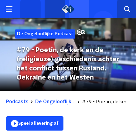
De Ongelooflijke Podcast
#79 - Poetin, de kerk en de
(religieuze) geschiedenis achter
het conflict tussen Rusland,
Oekraïne en het Westen
Podcasts
De Ongelooflijk ...
#79 - Poetin, de kerk en de (religieuze) geschiedenis achter het conflict tussen Rusland, Oekraïne en het Westen
Speel aflevering af