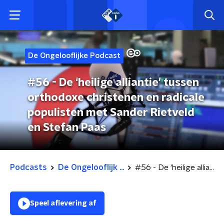
De Ongelooflijke Podcast
#56 - De ‘heilige alliantie' tussen
orthodoxe christenen en radicale
populisten met Sander Rietveld
en Stefan Paas
Podcasts
De Ongelooflijk ...
#56 - De ‘heilige alliantie' tussen orthodoxe christenen en radicale populisten met Sander Rietveld en Stefan Paas
Speel aflevering af