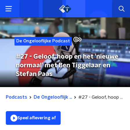
De Ongelooflijke Podcast
#27 - Geloof, hoop en het 'nieuwe
normaal' met Ben Tiggelaar en
Stefan Paas
Podcasts
De Ongelooflijk ...
#27 - Geloof, hoop en het 'nieuwe normaal' met Ben Tiggelaar en Stefan Paas
Speel aflevering af