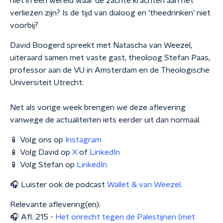
niet in een wereld waar de zachte krachten aan het
verliezen zijn? Is de tijd van dialoog en ‘theedrinken’ niet
voorbij?
David Boogerd spreekt met Natascha van Weezel,
uiteraard samen met vaste gast, theoloog Stefan Paas,
professor aan de VU in Amsterdam en de Theologische
Universiteit Utrecht.
Net als vorige week brengen we deze aflevering
vanwege de actualiteiten iets eerder uit dan normaal.
📱 Volg ons op
Instagram
📱 Volg David op
X
of
LinkedIn
📱 Volg Stefan op
LinkedIn
🎧 Luister ook de podcast
Wallet & van Weezel
.
Relevante aflevering(en):
🎧 Afl. 215 -
Het onrecht tegen de Palestijnen (met