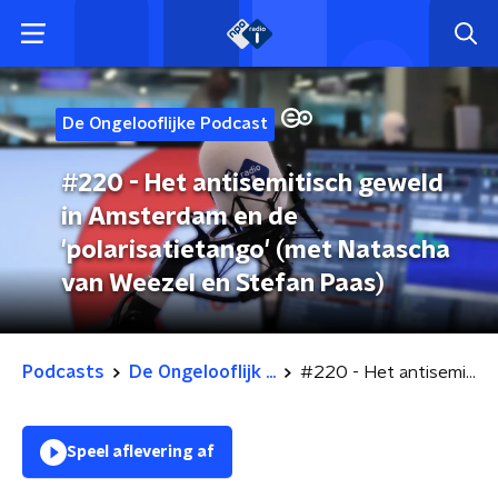
De Ongelooflijke Podcast
#220 - Het antisemitisch geweld
in Amsterdam en de
'polarisatietango' (met Natascha
van Weezel en Stefan Paas)
Podcasts
De Ongelooflijk ...
#220 - Het antisemitisch geweld in Amsterdam en de 'polarisatietango' (met Natascha van Weezel en Stefan Paas)
Speel aflevering af