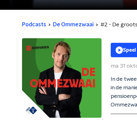
Podcasts
De Ommezwaai
#2 - De groot
Speel
ma 31 okt
In de twe
in de man
pensioenpo
Ommezwaai