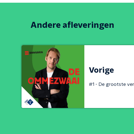
Andere afleveringen
Vorige
#1 - De grootste verv