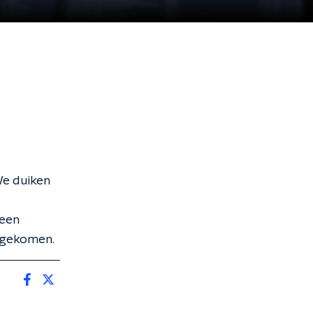
We duiken
 een
s gekomen.