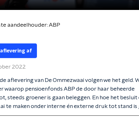
ste aandeelhouder: ABP
 aflevering af
ober 2022
ede aflevering van De Ommezwaai volgen we het geld. 
ier waarop pensioenfonds ABP de door haar beheerde
t, steeds groener is gaan beleggen. En hoe het besluit
 te maken onder interne én externe druk tot stand i