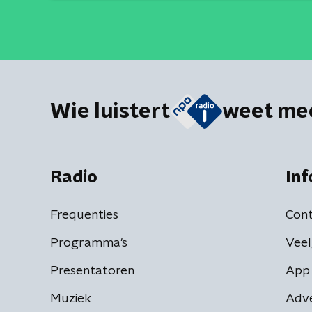
Wie luistert
weet me
Radio
Inf
Frequenties
Cont
Programma's
Veel
Presentatoren
App 
Muziek
Adv