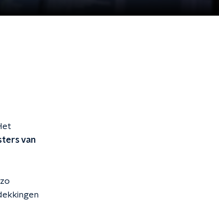
Het
ters van
 zo
tdekkingen