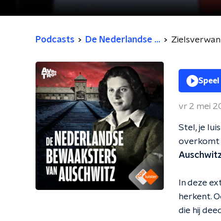
Podcasts
De Nederlandse ...
Zielsverwan
Speel
vr 2 mei 
Stel, je lu
overkomt d
Auschwitz
In deze ex
herkent. O
die hij de