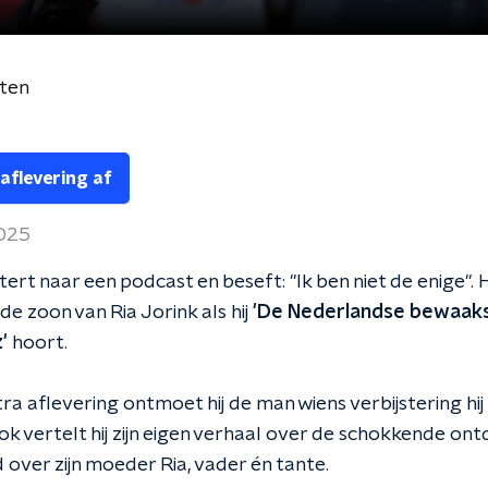
ten
 aflevering af
2025
istert naar een podcast en beseft: "Ik ben niet de enige". 
e zoon van Ria Jorink als hij
'De Nederlandse bewaaks
'
hoort.
tra aflevering ontmoet hij de man wiens verbijstering hij
ok vertelt hij zijn eigen verhaal over de schokkende on
ed over zijn moeder Ria, vader én tante.