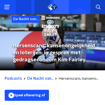
De Nacht van...
Hersenscans, kansenongelijkheid
en loterijen: in gesprek met
gedragseconoom Kim Fairley
Podcasts
De Nacht van...
Hersenscans, kansenongelijkheid en loterijen: in gesprek met gedragseconoom Kim Fairley
Speel aflevering af