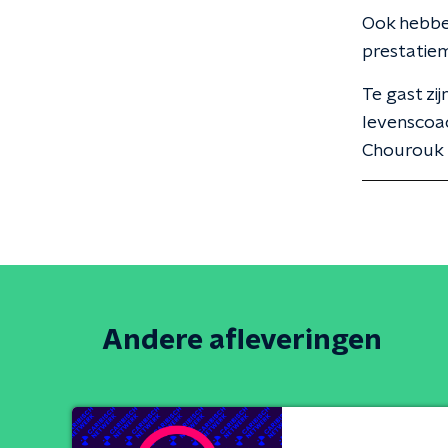
Ook hebben
prestatie
Te gast zi
levenscoac
Chourouk 
Andere afleveringen