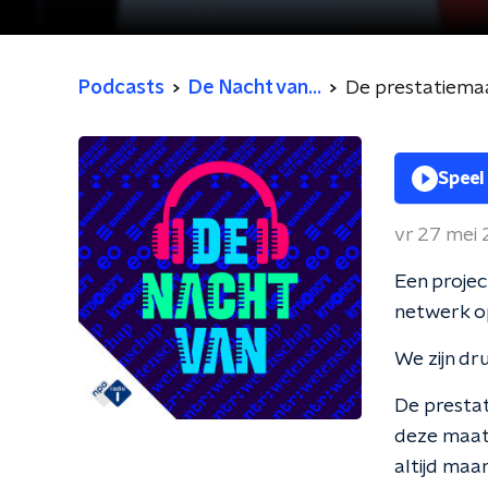
Podcasts
De Nacht van...
De prestatiemaa
Speel
vr 27 mei
Een project
netwerk op
We zijn dr
De prestat
deze maats
altijd maa