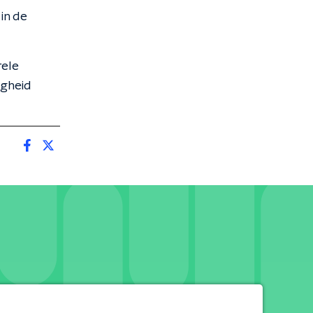
in de
rele
igheid