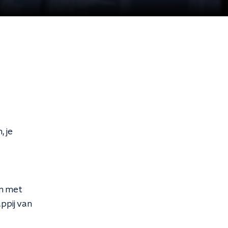
, je
om met
ppij van