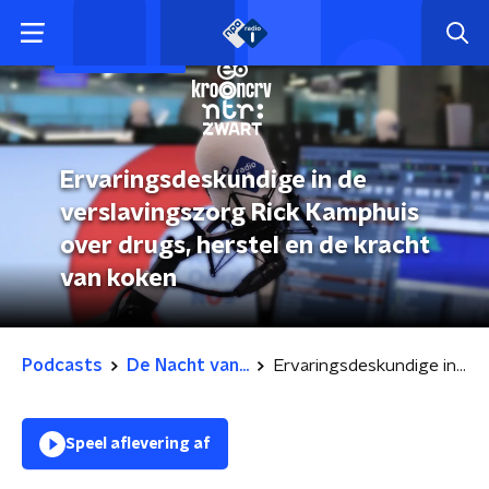
De Nacht van...
Ervaringsdeskundige in de
verslavingszorg Rick Kamphuis
over drugs, herstel en de kracht
van koken
Podcasts
De Nacht van...
Ervaringsdeskundige in de verslavingszorg Rick Kamphuis over drugs, herstel en de kracht van koken
Speel aflevering af