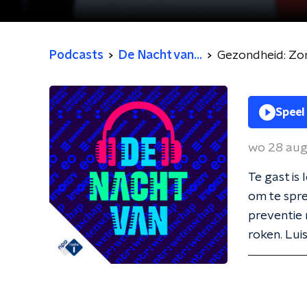
Podcasts
De Nacht van...
Gezondheid: Zo
Speel
wo 28 au
Te gast is
om te spre
preventie 
roken. Lui