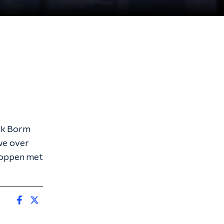
ank Borm
we over
stoppen met