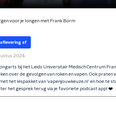
rgen voor je longen met Frank Borm
 aflevering af
gustus 2024
 longarts bij het Leids Universitair Medisch Centrum Fr
ken over de gevolgen van roken en vapen. Ook praten 
met het lespakket van 'vapenjouwkeuze.nl' en hoe te 
ster het gesprek terug via je favoriete podcast app! ❤️