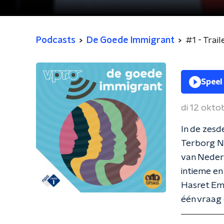
Podcasts
De Goede Immigrant
#1 - Trail
Speel
di 12 okto
In de zesd
Terborg N
van Neder
intieme en
Hasret Emi
één vraag 