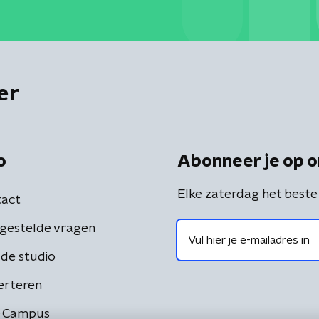
er
o
Abonneer je op o
Elke zaterdag het beste
act
gestelde vragen
de studio
erteren
 Campus