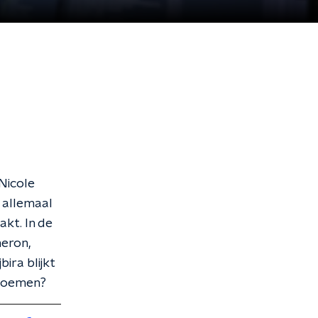
Nicole
 allemaal
kt. In de
meron,
ira blijkt
 noemen?