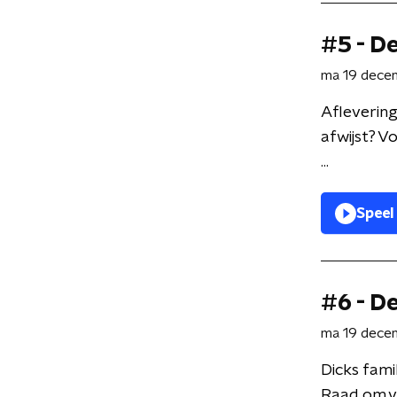
#5 - D
ma 19 dece
Aflevering
afwijst? V
...
Speel
#6 - D
ma 19 dece
Dicks fami
Raad om va