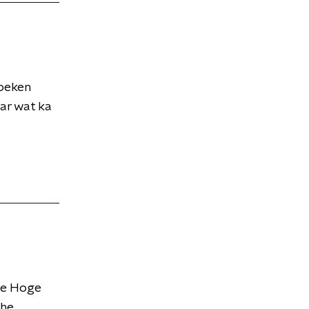
zoeken
ar wat ka
 de Hoge
 ...