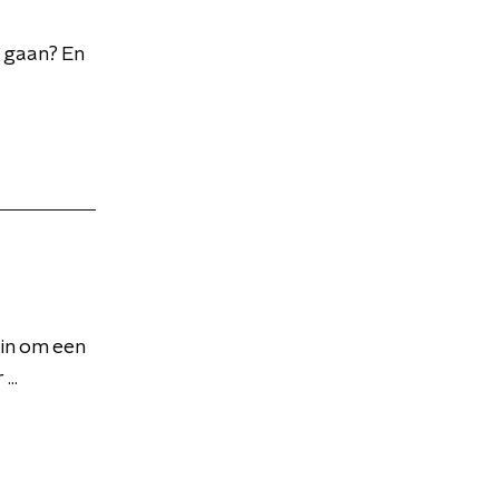
n gaan? En
 in om een
...