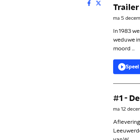
Trailer
ma 5 dece
In 1983 we
weduwe in
moord ...
Speel
#1 - D
ma 12 dece
Aflevering
Leeuwerde
van W ...