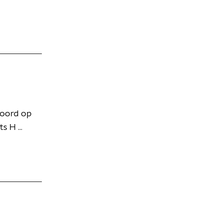
moord op
 H ...