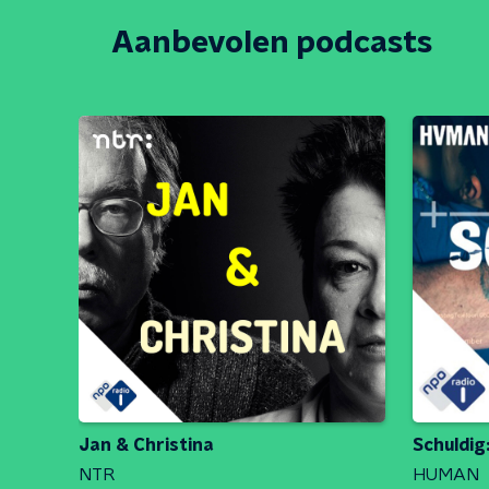
Aanbevolen podcasts
Jan & Christina
Schuldig
NTR
HUMAN