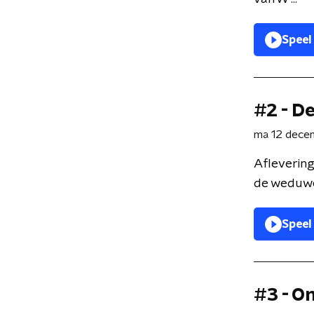
Speel
#2 - D
ma 12 dece
Aflevering
de weduwe.
Speel
#3 - O