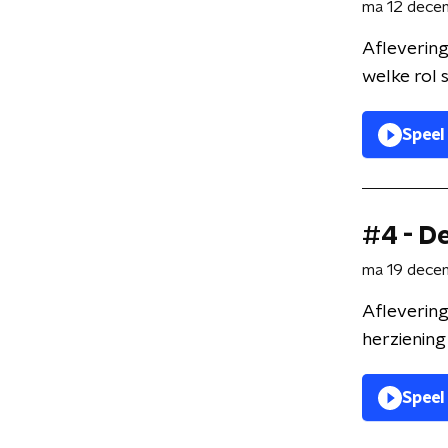
ma 12 dece
Aflevering
welke rol 
Speel
#4 - D
ma 19 dece
Aflevering
herziening
Speel