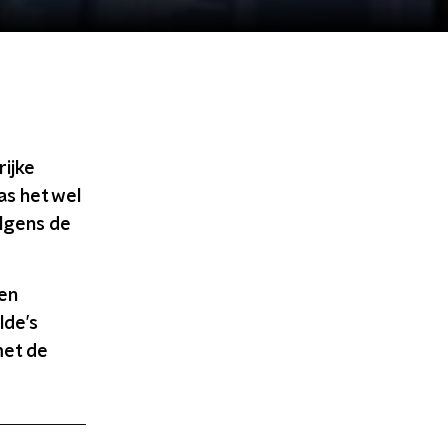
rijke
s het wel
olgens de
 en
lde’s
met de