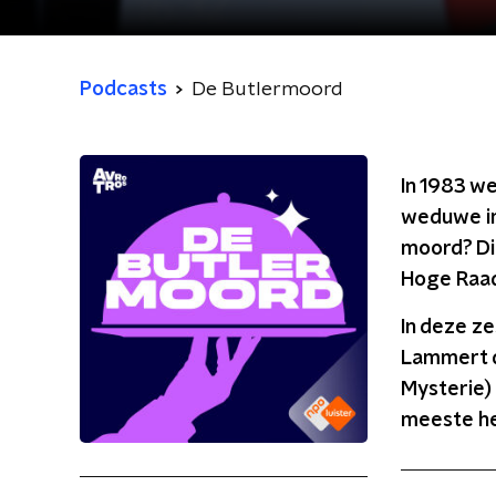
Podcasts
De Butlermoord
In 1983 we
weduwe in
moord? Dic
Hoge Raad 
In deze ze
Lammert d
Mysterie)
meeste he