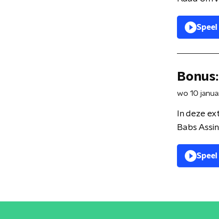
Speel
Bonus:
wo 10 janua
In deze ex
Babs Assin
Speel