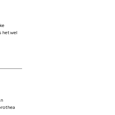
jke
 het wel
an
orothea