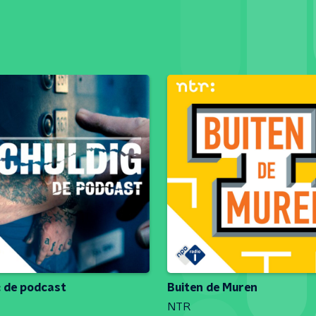
: de podcast
Buiten de Muren
NTR