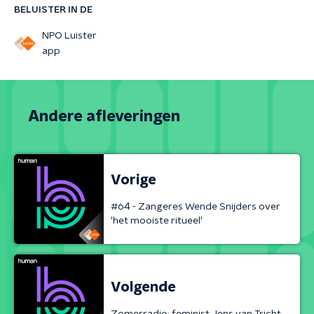
BELUISTER IN DE
NPO Luister
app
Andere afleveringen
Vorige
#64 - Zangeres Wende Snijders over
'het mooiste ritueel'
Volgende
Zomerradio: feminist Jens van Tricht