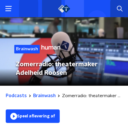
Brainwash
Zomerradio: theatermaker
Adelheid Roosen
Podcasts
Brainwash
Zomerradio: theatermaker Adelheid Roosen
Speel aflevering af