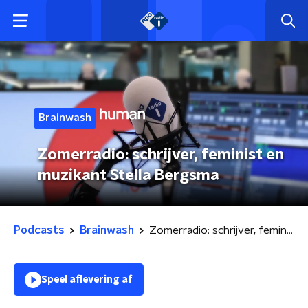
Brainwash
Zomerradio: schrijver, feminist en
muzikant Stella Bergsma
Podcasts
Brainwash
Zomerradio: schrijver, feminist en muzikant Stella Bergsma
Speel aflevering af