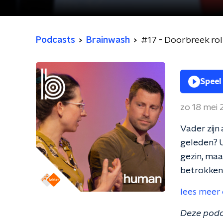
Podcasts
Brainwash
#17 - Doorbreek rol
Speel
zo 18 mei
Vader zijn
geleden? U
gezin, maa
betrokken 
lees meer 
Deze pod