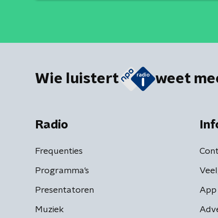
Wie luistert
weet me
Radio
Inf
Frequenties
Cont
Programma's
Veel
Presentatoren
App 
Muziek
Adv