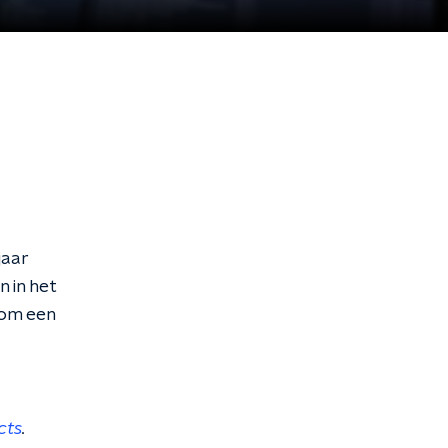
jaar
n in het
 om een
cts
.