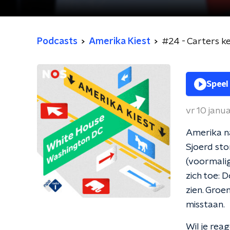
Podcasts
Amerika Kiest
#24 - Carters k
Speel
vr 10 janu
Amerika na
Sjoerd sto
(voormalig
zich toe: D
zien. Groe
misstaan.
Wil je rea