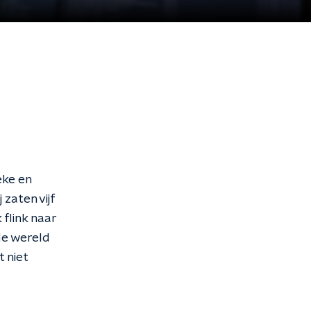
eke en
 zaten vijf
flink naar
 de wereld
t niet