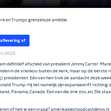
erk en Trumps grenzeloze ambitie
 aflevering af
ari 2025
m defintief afscheid van president Jimmy Carter. Mari
nden in de vrieskou buiten de kerk, maar op de eerste rij
) presidenten. Eén van hen trok de aandacht deze week 
onald Trump. Hij liet namelijk zijn expansiedrift richting
nland, Panama, Canada. Een van die drie zou als 51e staa
geren of heb je een vraag? amerikakiestpodcast@nos.nl