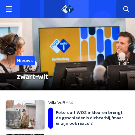
Nieuws
zwart-wit
Villa VdB
MAX
Foto's uit WO2 inkleuren brengt
de geschiedenis dichterbij, 'maar
er zijn ook risico's'