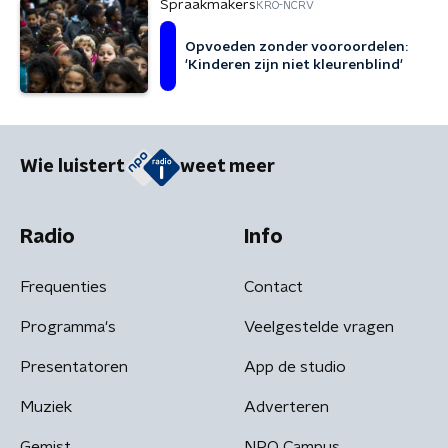
Spraakmakers
KRO-NCRV
Opvoeden zonder vooroordelen:
'Kinderen zijn niet kleurenblind'
Wie luistert
weet meer
Radio
Info
Frequenties
Contact
Programma's
Veelgestelde vragen
Presentatoren
App de studio
Muziek
Adverteren
Gemist
NPO Campus