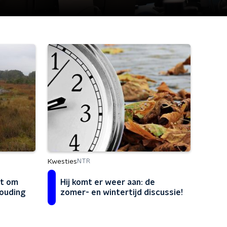
Kwesties
NTR
gt om
Hij komt er weer aan: de
ouding
zomer- en wintertijd discussie!