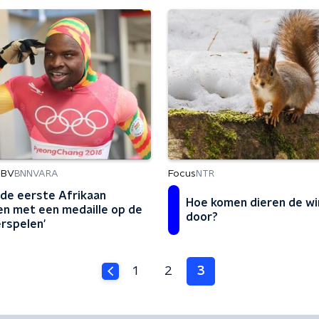
 BV
Focus
BNNVARA
NTR
l de eerste Afrikaan
Hoe komen dieren de wi
n met een medaille op de
door?
rspelen'
1
2
3