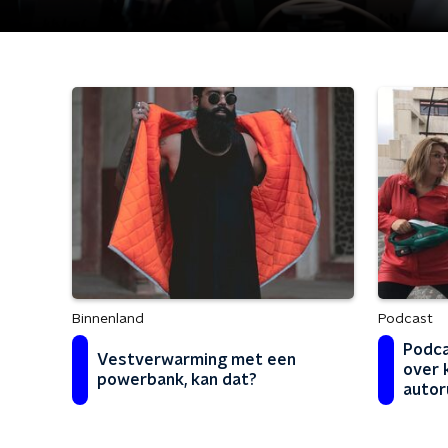
Binnenland
Podcast
Podca
Vestverwarming met een
over 
powerbank, kan dat?
autor