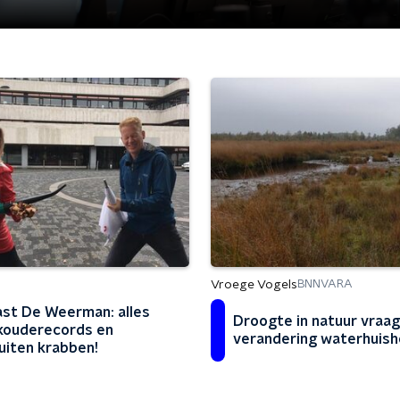
Vroege Vogels
BNNVARA
st De Weerman: alles
Droogte in natuur vraa
kouderecords en
verandering waterhuish
uiten krabben!