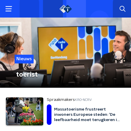
Nieuws
toerist
Spraakmakers
KRO-NCRV
Massatoerisme frustreert
inwoners Europese steden: 'De
leefbaarheid moet terugkeren in
de stad'