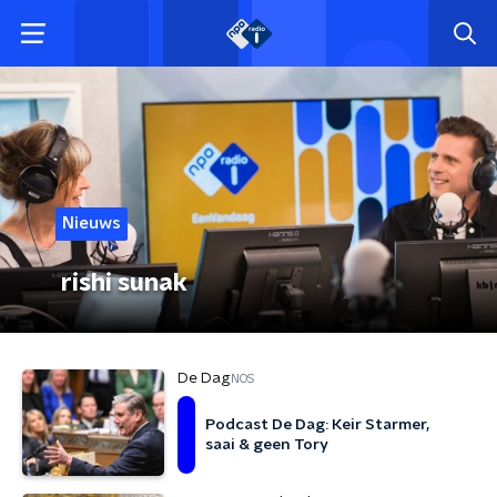
Nieuws
rishi sunak
De Dag
NOS
Podcast De Dag: Keir Starmer,
saai & geen Tory