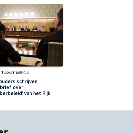
 1 Journaal
NOS
uders schrijven
brief over
berbeleid' van het Rijk
er