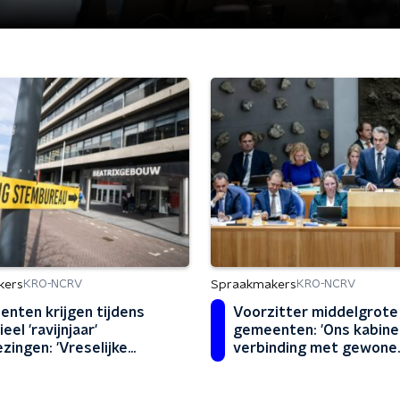
kers
Spraakmakers
KRO-NCRV
KRO-NCRV
nten krijgen tijdens
Voorzitter middelgrote
ieel 'ravijnjaar'
gemeenten: 'Ons kabinet
ezingen: 'Vreselijke
verbinding met gewone
natie'
inwoner kwijt'