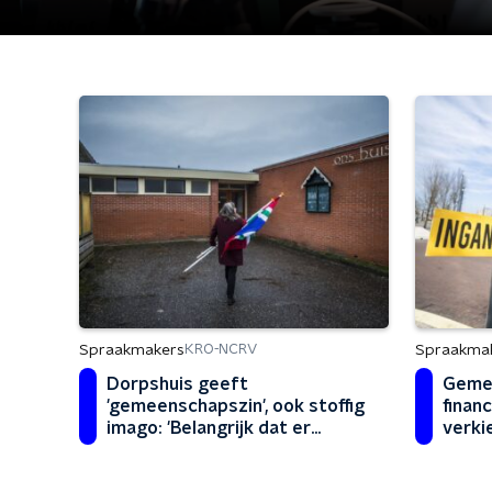
Spraakmakers
Spraakma
KRO-NCRV
Dorpshuis geeft
Gemee
'gemeenschapszin', ook stoffig
financ
imago: 'Belangrijk dat er
verki
plekken zijn waar we
combi
samenkomen'