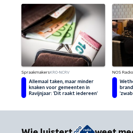
Spraakmakers
NOS Radio
KRO-NCRV
Allemaal taken, maar minder
Wetho
knaken voor gemeenten in
brand
Ravijnjaar: 'Dit raakt iedereen'
'zwab
Wie luistert
weet me