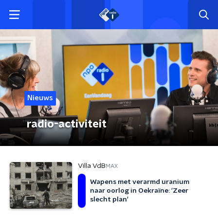
Nieuws
radio-activiteit
Villa VdB
MAX
Wapens met verarmd uranium
naar oorlog in Oekraïne: 'Zeer
slecht plan'