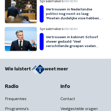
Spraakmakers
KRO-NCRV
Vertrouwen in Nederlandse
politici nog nooit zo laag:
'Moeten duidelijke visie hebben
en realistische keuzes maken'
Spraakmakers
KRO-NCRV
Vertrouwen in kabinet-Schoof
alweer gedaald: 'Veel
verschillende groepen voelen
zich niet gehoord'
Wie luistert
weet meer
Radio
Info
Frequenties
Contact
Programma's
Veelgestelde vragen