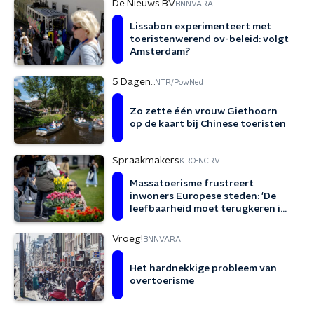
De Nieuws BV
BNNVARA
Lissabon experimenteert met
toeristenwerend ov-beleid: volgt
Amsterdam?
5 Dagen...
NTR/PowNed
Zo zette één vrouw Giethoorn
op de kaart bij Chinese toeristen
Spraakmakers
KRO-NCRV
Massatoerisme frustreert
inwoners Europese steden: 'De
leefbaarheid moet terugkeren in
de stad'
Vroeg!
BNNVARA
Het hardnekkige probleem van
overtoerisme