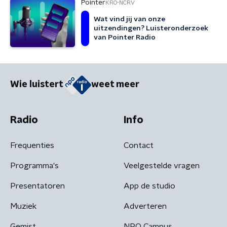
Pointer
KRO-NCRV
Wat vind jij van onze
uitzendingen? Luisteronderzoek
van Pointer Radio
Wie luistert
weet meer
Radio
Info
Frequenties
Contact
Programma's
Veelgestelde vragen
Presentatoren
App de studio
Muziek
Adverteren
Gemist
NPO Campus