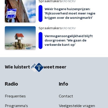
Spraakmakers
KRO-NCRV
Wéér hogere huizenprijzen:
'Rijksoverheid moet meer regie
krijgen over de woningmarkt'
Spraakmakers
KRO-NCRV
Vermogensongelijkheid blijft
doorgroeien: 'We gaan de
verkeerde kant op'
Wie luistert
weet meer
Radio
Info
Frequenties
Contact
Programma's
Veelgestelde vragen