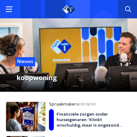
Nieuws
koopwoning
Spraakmakers
KRO-NCRV
Financiële zorgen onder
huiseigenaren: 'Klinkt
onschuldig, maar is ongezond
voor lichaam en geest'