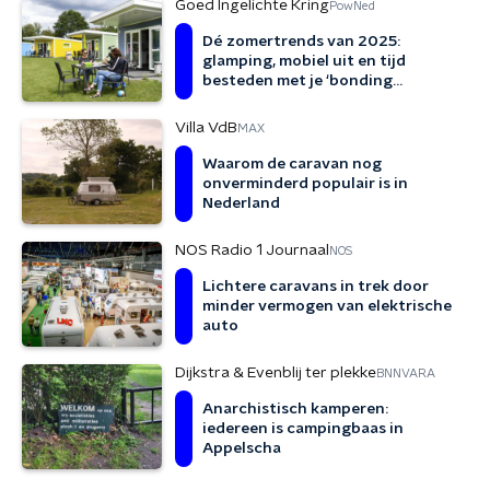
Goed Ingelichte Kring
PowNed
Dé zomertrends van 2025:
glamping, mobiel uit en tijd
besteden met je ‘bonding
bubbels’
Villa VdB
MAX
Waarom de caravan nog
onverminderd populair is in
Nederland
NOS Radio 1 Journaal
NOS
Lichtere caravans in trek door
minder vermogen van elektrische
auto
Dijkstra & Evenblij ter plekke
BNNVARA
Anarchistisch kamperen:
iedereen is campingbaas in
Appelscha