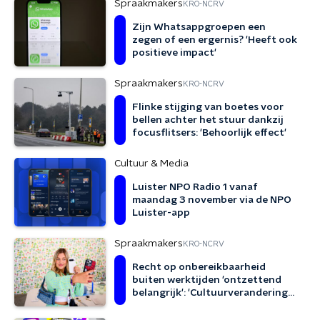
Spraakmakers
KRO-NCRV
Zijn Whatsappgroepen een
zegen of een ergernis? 'Heeft ook
positieve impact'
Spraakmakers
KRO-NCRV
Flinke stijging van boetes voor
bellen achter het stuur dankzij
focusflitsers: 'Behoorlijk effect'
Cultuur & Media
Luister NPO Radio 1 vanaf
maandag 3 november via de NPO
Luister-app
Spraakmakers
KRO-NCRV
Recht op onbereikbaarheid
buiten werktijden 'ontzettend
belangrijk': 'Cultuurverandering
nodig'