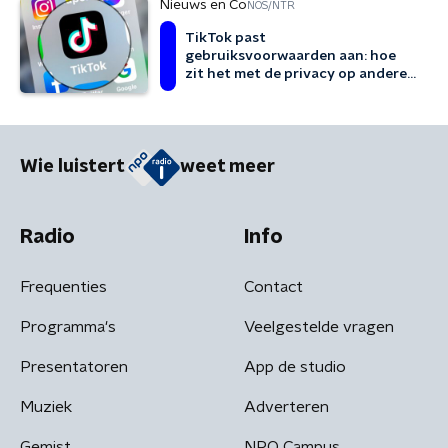
Nieuws en Co
NOS/NTR
TikTok past
gebruiksvoorwaarden aan: hoe
zit het met de privacy op andere
apps?
Wie luistert
weet meer
Radio
Info
Frequenties
Contact
Programma's
Veelgestelde vragen
Presentatoren
App de studio
Muziek
Adverteren
Gemist
NPO Campus