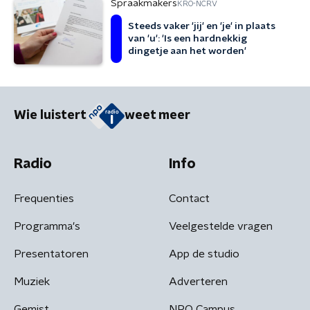
Spraakmakers
KRO-NCRV
Steeds vaker 'jij' en 'je' in plaats
van 'u': 'Is een hardnekkig
dingetje aan het worden'
Wie luistert
weet meer
Radio
Info
Frequenties
Contact
Programma's
Veelgestelde vragen
Presentatoren
App de studio
Muziek
Adverteren
Gemist
NPO Campus