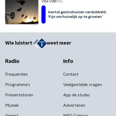
Villa VdB
MAX
Aantal gezinshuizen verdubbeld:
'Fijn om huiselijk op te groeien'
Wie luistert
weet meer
Radio
Info
Frequenties
Contact
Programma's
Veelgestelde vragen
Presentatoren
App de studio
Muziek
Adverteren
Gemist
NPO Campus