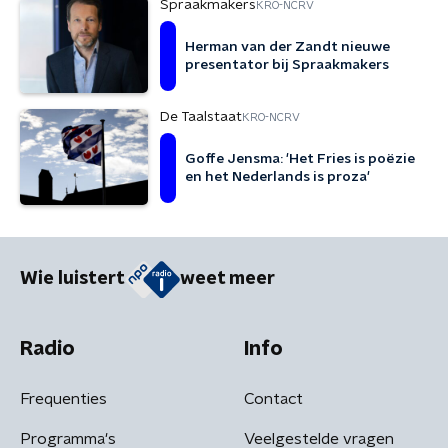
Spraakmakers
KRO-NCRV
Herman van der Zandt nieuwe
presentator bij Spraakmakers
De Taalstaat
KRO-NCRV
Goffe Jensma: 'Het Fries is poëzie
en het Nederlands is proza'
Wie luistert
weet meer
Radio
Info
Frequenties
Contact
Programma's
Veelgestelde vragen