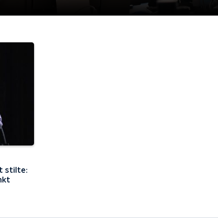
 stilte:
nkt