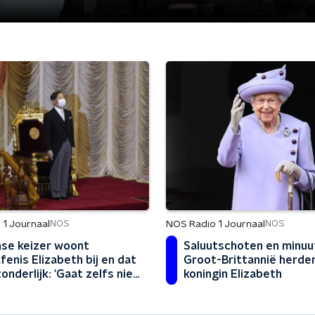
 1 Journaal
NOS Radio 1 Journaal
NOS
NOS
se keizer woont
Saluutschoten en minuut
fenis Elizabeth bij en dat
Groot-Brittannië herde
zonderlijk: 'Gaat zelfs niet
koningin Elizabeth
itvaart familie'