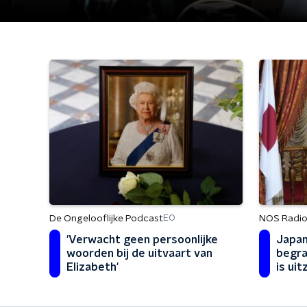
De Ongelooflijke Podcast
NOS Radio
EO
'Verwacht geen persoonlijke
Japan
woorden bij de uitvaart van
begra
Elizabeth'
is uit
naar u