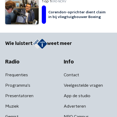
1 op 1
KRO-NCRV
Corendon-oprichter dient claim
in bij vliegtuigbouwer Boeing
Wie luistert
weet meer
Radio
Info
Frequenties
Contact
Programma's
Veelgestelde vragen
Presentatoren
App de studio
Muziek
Adverteren
Gemist
NPO Campus