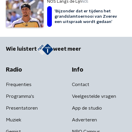
NOS Langs de Lijn
NOS
'Bijzonder dat er tijdens het
grandslamtoernooi van Zverev
een uitspraak wordt gedaan'
Wie luistert
weet meer
Radio
Info
Frequenties
Contact
Programma's
Veelgestelde vragen
Presentatoren
App de studio
Muziek
Adverteren
Gemist
NPO Campus