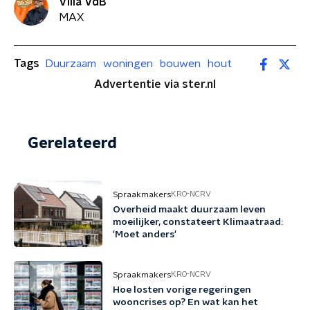
Villa VdB
MAX
Tags
Duurzaam
woningen
bouwen
hout
Advertentie via ster.nl
Gerelateerd
Spraakmakers
KRO-NCRV
Overheid maakt duurzaam leven
moeilijker, constateert Klimaatraad:
'Moet anders'
Spraakmakers
KRO-NCRV
Hoe losten vorige regeringen
wooncrises op? En wat kan het