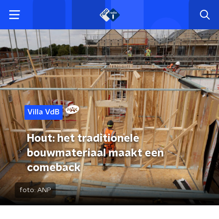
Villa VdB
Hout: het traditionele
bouwmateriaal maakt een
comeback
foto:
ANP