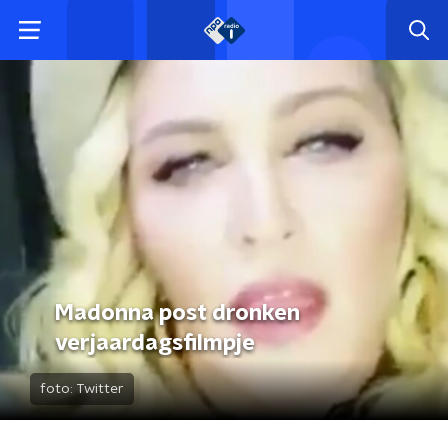
Madonna post dronken
verjaardagsfilmpje
foto:
Twitter