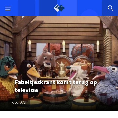
Fabeltjeskrant komt terug op
televisie
foto:
ANP