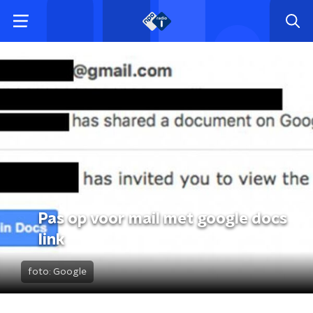
Pas op voor mail met google docs
link
foto:
Google